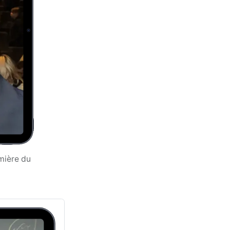
mière du