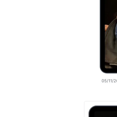
05/11/2