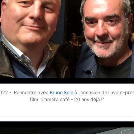
022 -
Rencontre avec
Bruno Solo
à l'occasion de l'avant-pre
film "Caméra café - 20 ans déjà !"