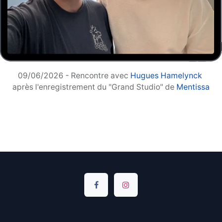
09/06/2026 - Rencontre avec
Hugues Hamelynck
après l'enregistrement du "Grand Studio" de
Mentissa