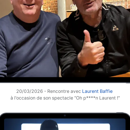
20/03/2026 - Rencontre avec
Laurent Baffie
à l'occasion de son spectacle "Oh p****n Laurent !"