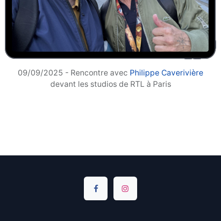
09/09/2025 - Rencontre avec
Philippe Caverivière
devant les studios de RTL à Paris