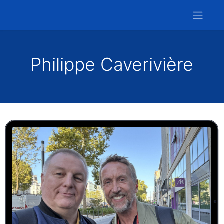
Philippe Caverivière