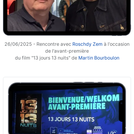
26/06/2025 - Rencontre avec
Roschdy Zem
à l'occasion
d
e l'avant-première
du film "13 jours 13 nuits" de
Martin Bourboulon