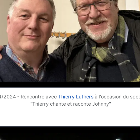
4/2024 - Rencontre avec
Thierry Luthers
à l'occasion du
spe
"Thierry chante et raconte Johnny"